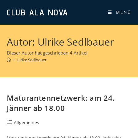
Zum
CLUB ALA NOVA
Inhalt
MENÜ
springen
Autor:
Ulrike Sedlbauer
Dieser Autor hat geschrieben 4 Artikel
>
Ulrike Sedlbauer
Maturantennetzwerk: am 24.
Jänner ab 18.00
Beitrags-
Allgemeines
Kategorie:
Maturantennetzwerk: am 24. Jänner ab 18.00 ladet der