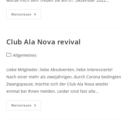
würde mich sehr freuen Sie am 01. Dezember 2022…
Vortrag
Eines
Maturanten
Punschnachmittag
Weiterlesen
Unserer
Schule
Ein.
Club Ala Nova revival
Beitrags-
Allgemeines
Kategorie:
Liebe Mitglieder, liebe Absolventen, liebe Interessierte!
Nach einer mehr als zweijährigen, durch Corona bedingten
Zwangspause, möchte sich der Club Ala Nova wieder
einmal bei Ihnen melden. Leider sind fast alle…
Club
Weiterlesen
Ala
Nova
Revival