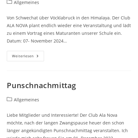
Beitrags-
Allgemeines
Kategorie:
Von Schwechat über Vöcklabruck in den Himalaya. Der Club
ALA NOVA plant endlich wieder eine Veranstaltung und lädt
zu einem Vortrag eines Maturanten unserer Schule ein.
Datum: 07- November 2024…
Von
Weiterlesen
Schwechat
Über
Vöcklabruck
In
Den
Himalaya.
Punschnachmittag
Der
Club
ALA
NOVA
Beitrags-
Allgemeines
Plant
Kategorie:
Endlich
Wieder
Liebe Mitglieder und Interessierte! Der Club Ala Nova
Eine
Veranstaltung
möchte, nach der langen Zwangspause heuer den schon
Und
Lädt
länger angekündigten Punschnachmittag veranstalten. Ich
Zu
Einem