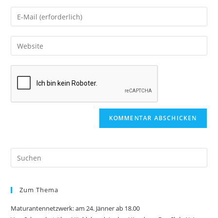
Ihren
Geben
Namen
Sie
oder
Ihre
Geben
Benutzernamen
E-
Sie
zum
Mail-
Ihre
Kommentieren
Adresse
Website-
ein
zum
URL
Kommentieren
ein
ein
(optional)
Zum Thema
Maturantennetzwerk: am 24. Jänner ab 18.00