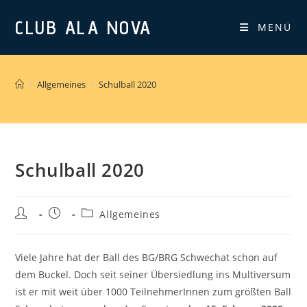
Zum
CLUB ALA NOVA
Inhalt
MENÜ
springen
>
Allgemeines
>
Schulball 2020
Schulball 2020
Beitrags-
Beitrag
Beitrags-
Allgemeines
Autor:
veröffentlicht:
Kategorie:
Viele Jahre hat der Ball des BG/BRG Schwechat schon auf
dem Buckel. Doch seit seiner Übersiedlung ins Multiversum
ist er mit weit über 1000 TeilnehmerInnen zum größten Ball