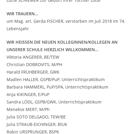
Lucie SCHIEMER zur Geburt ihrer Tochter Lotte
WIR TRAUERN…
um Mag. art. Gerda FISCHER, verstorben im Juli 2018 im 74.
Lebensjahr
WIR HEISSEN DIE NEUEN KOLLEGINNEN/KOLLEGEN AN
UNSERER SCHULE HERZLICH WILLKOMMEN…
Viktoria ANGERER, BE/TEW
Christian DOBROVITS, M/PH
Harald FRÜHBERGER, GWK
Madlen HALLER, GSPB/PuP, Unterrichtspraktikum
Barbara HAMMERL, PuP/SPA, Unterrichtspraktikum
Anja KIKINGER, E/PuP
Sandra LÖDL, GSPB/GWK, Unterrichtspraktikum
Menekse MERT, M/Ph
Julia SOTO DELGADO, TEW/BE
Julia STRAUB-EICHINGER, BIUK
Robin URSPRUNGER, BSPK