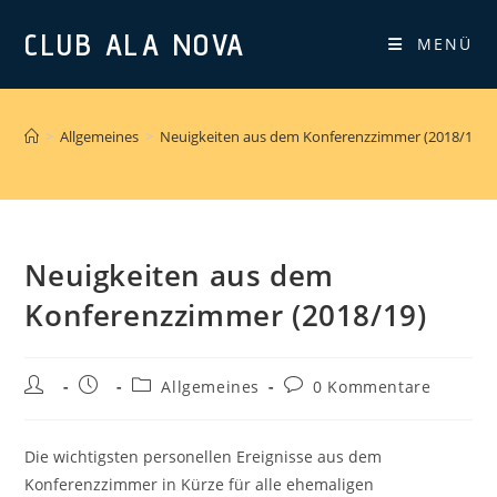
Zum
CLUB ALA NOVA
Inhalt
MENÜ
springen
>
Allgemeines
>
Neuigkeiten aus dem Konferenzzimmer (2018/19)
Neuigkeiten aus dem
Konferenzzimmer (2018/19)
Beitrags-
Beitrag
Beitrags-
Beitrags-
Allgemeines
0 Kommentare
Autor:
veröffentlicht:
Kategorie:
Kommentare:
Die wichtigsten personellen Ereignisse aus dem
Konferenzzimmer in Kürze für alle ehemaligen