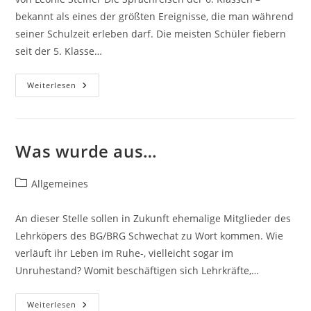
bekannt als eines der größten Ereignisse, die man während
seiner Schulzeit erleben darf. Die meisten Schüler fiebern
seit der 5. Klasse…
Absage
Weiterlesen
Der
Sprach-
&
Kulturreisen
Der
Oberstufe
Was wurde aus…
Beitrags-
Allgemeines
Kategorie:
An dieser Stelle sollen in Zukunft ehemalige Mitglieder des
Lehrköpers des BG/BRG Schwechat zu Wort kommen. Wie
verläuft ihr Leben im Ruhe-, vielleicht sogar im
Unruhestand? Womit beschäftigen sich Lehrkräfte,…
Was
Weiterlesen