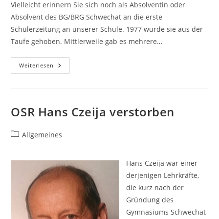
Vielleicht erinnern Sie sich noch als Absolventin oder
Absolvent des BG/BRG Schwechat an die erste
Schülerzeitung an unserer Schule. 1977 wurde sie aus der
Taufe gehoben. Mittlerweile gab es mehrere…
BGInside
Weiterlesen
–
Die
Schülerzeitung
Des
BG
Schwechat
OSR Hans Czeija verstorben
Beitrags-
Allgemeines
Kategorie:
Hans Czeija war einer
derjenigen Lehrkräfte,
die kurz nach der
Gründung des
Gymnasiums Schwechat