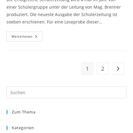
einer Schülergruppe unter der Leitung von Mag. Brenner
produziert. Die neueste Ausgabe der Schülerzeitung ist
soeben erschienen. Für eine Leseprobe dieser…
Schüler
Weiterlesen
Gestalten
Ihre
Zeitung
1
2
Zur näc
Zum Thema
Kategorien