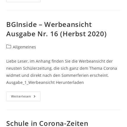
Wurde
Aus…
BGInside – Werbeansicht
Ausgabe Nr. 16 (Herbst 2020)
Beitrags-
Allgemeines
Kategorie:
Liebe Leser, im Anhang finden Sie die Werbeansicht der
neusten Schülerzeitung, die sich ganz dem Thema Corona
widmet und direkt nach den Sommerferien erscheint.
Ausgabe_1_Werbeansicht Herunterladen
BGInside
Weiterlesen
–
Werbeansicht
Ausgabe
Nr.
16
(Herbst
Schule in Corona-Zeiten
2020)