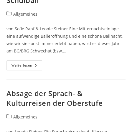
Schulball
Beitrags-
Allgemeines
Kategorie:
von Sofie Rapf & Leonie Steiner Eine Mitternachtseinlage,
eine aufwendige Balleröffnung und eine schöne Ballnacht,
wie wir sie sonst immer erlebt haben, wird es dieses Jahr
am BG/BRG Schwechat (bzw.…
Ein
Weiterlesen
Nachruf
Auf
Den
Abgesagten
Schulball
Absage der Sprach- &
Kulturreisen der Oberstufe
Beitrags-
Allgemeines
Kategorie:
von Leonie Steiner Die Sprachreisen der 6. Klassen –