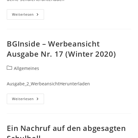
Rätsel
Weiterlesen
Mit
Großem
Gewinnspiel:
Wie
Gut
Kennst
BGInside – Werbeansicht
Du
Deine
Ausgabe Nr. 17 (Winter 2020)
Schule?
Beitrags-
Allgemeines
Kategorie:
Ausgabe_2_WerbeansichtHerunterladen
BGInside
Weiterlesen
–
Werbeansicht
Ausgabe
Nr.
17
(Winter
Ein Nachruf auf den abgesagten
2020)