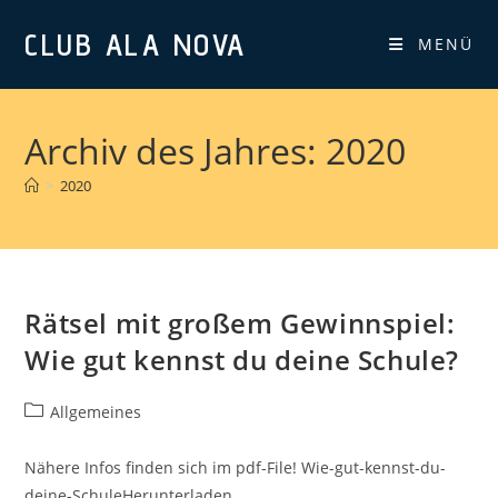
Zum
CLUB ALA NOVA
Inhalt
MENÜ
springen
Archiv des Jahres: 2020
>
2020
Rätsel mit großem Gewinnspiel:
Wie gut kennst du deine Schule?
Beitrags-
Allgemeines
Kategorie:
Nähere Infos finden sich im pdf-File! Wie-gut-kennst-du-
deine-SchuleHerunterladen