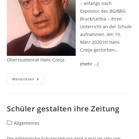
– anfangs noch
Expositur des BG/BRG
Bruck/Leitha – ihren
Unterricht an der Schule
aufnahmen. Am 19.
März 2020 ist Hans
Czeija gestorben…
Oberstudienrat Hans Czeija
(mehr …)
OSR
Weiterlesen
Hans
Czeija
Verstorben
Schüler gestalten ihre Zeitung
Beitrags-
Allgemeines
Kategorie:
Die erfolgreiche Schülerzeitung wird 4 mal im Jahr von